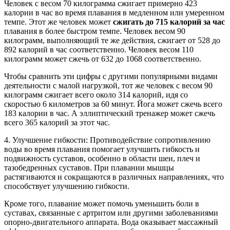
Человек с весом 70 килограмма сжигает примерно 423
калории в час во время плавания в медленном или умеренном
темпе. Этот же человек может
сжигать до 715 калорий за час
плавания в более быстром темпе. Человек весом 90
килограмм, выполняющий те же действия, сжигает от 528 до
892 калорий в час соответственно. Человек весом 110
килограмм может сжечь от 632 до 1068 соответственно.
Чтобы сравнить эти цифры с другими популярными видами
деятельности с малой нагрузкой, тот же человек с весом 90
килограмм сжигает всего около 314 калорий, идя со
скоростью 6 километров за 60 минут. Йога может сжечь всего
183 калории в час. А эллиптический тренажер может сжечь
всего 365 калорий за этот час.
4. Улучшение гибкости: Противодействие сопротивлению
воды во время плавания помогает улучшить гибкость и
подвижность суставов, особенно в области шеи, плеч и
тазобедренных суставов. При плавании мышцы
растягиваются и сокращаются в различных направлениях, что
способствует улучшению гибкости.
Кроме того, плавание может помочь уменьшить боли в
суставах, связанные с артритом или другими заболеваниями
опорно-двигательного аппарата. Вода оказывает массажный